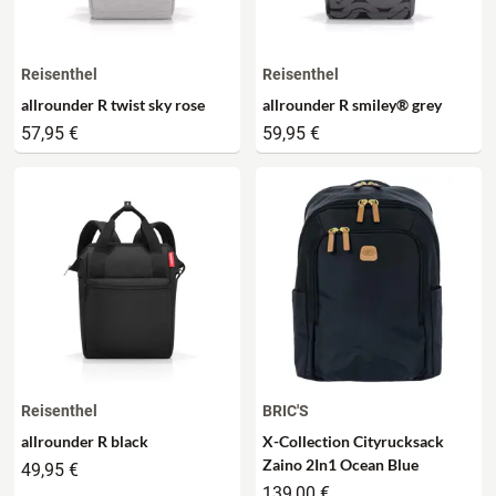
Reisenthel
Reisenthel
allrounder R twist sky rose
allrounder R smiley® grey
57,95 €
59,95 €
Reisenthel
BRIC'S
allrounder R black
X-Collection Cityrucksack
Zaino 2In1 Ocean Blue
49,95 €
139,00 €