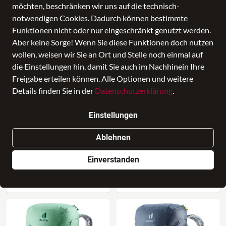
möchten, beschränken wir uns auf die technisch-
notwendigen Cookies. Dadurch können bestimmte
Funktionen nicht oder nur eingeschränkt genutzt werden.
Aber keine Sorge! Wenn Sie diese Funktionen doch nutzen
wollen, weisen wir Sie an Ort und Stelle noch einmal auf
die Einstellungen hin, damit Sie auch im Nachhinein Ihre
Freigabe erteilen können. Alle Optionen und weitere
Details finden Sie in der
Datenschutzerklärung
.
Einstellungen
NEU
NEU
Ablehnen
Bugatti
BOGNER
Einverstanden
Cityrucksack Ella
Klosters Eike Backpack Mvf
Damenrucksack Schwarz
195,00 €
99,95 €