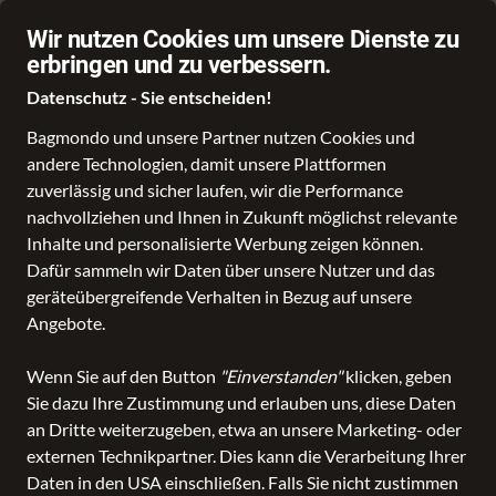
Stationärer Händler mit 4.9 Sterne Bewertung bei Google
Wir nutzen Cookies um unsere Dienste zu
erbringen und zu verbessern.
Datenschutz - Sie entscheiden!
Bagmondo und unsere Partner nutzen Cookies und
andere Technologien, damit unsere Plattformen
Schule
Reise
Business
Freizeit
Fashion & Lifestyle
Online Sho
zuverlässig und sicher laufen, wir die Performance
nachvollziehen und Ihnen in Zukunft möglichst relevante
alle Kategorien
Freizeit
Rucksäcke
Inhalte und personalisierte Werbung zeigen können.
Rucksäcke
Dafür sammeln wir Daten über unsere Nutzer und das
geräteübergreifende Verhalten in Bezug auf unsere
Angebote.
ALLE FILTER
Wenn Sie auf den Button
"Einverstanden"
klicken, geben
Sie dazu Ihre Zustimmung und erlauben uns, diese Daten
SALE
Marken
Altersgruppe
Farbe
an Dritte weiterzugeben, etwa an unsere Marketing- oder
externen Technikpartner. Dies kann die Verarbeitung Ihrer
Daten in den USA einschließen. Falls Sie nicht zustimmen
110 Produkte